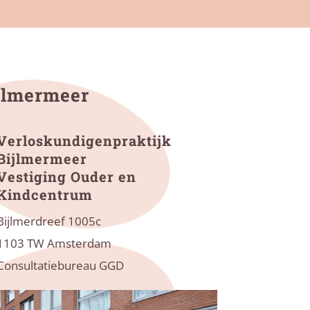
ijlmermeer
Verloskundigenpraktijk
Bijlmermeer
Vestiging Ouder en
Kindcentrum
Bijlmerdreef 1005c
1103 TW Amsterdam
Consultatiebureau GGD