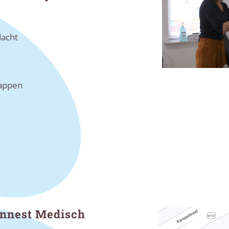
dacht
happen
ennest Medisch