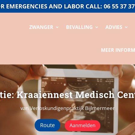
R EMERGENCIES AND LABOR CALL: 06 55 37 37
ZWANGER
BEVALLING
ADVIES
MEER INFORM
tie: Kraaiennest Medisch Ce
van Verloskundigenpraktijk Bijlmermeer
Route
Aanmelden