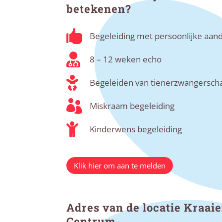
betekenen?

Begeleiding met persoonlijke aan

8 – 12 weken echo

Begeleiden van tienerzwangersc

Miskraam begeleiding

Kinderwens begeleiding
Klik hier om aan te melden
Adres van de locatie Kraai
Centrum