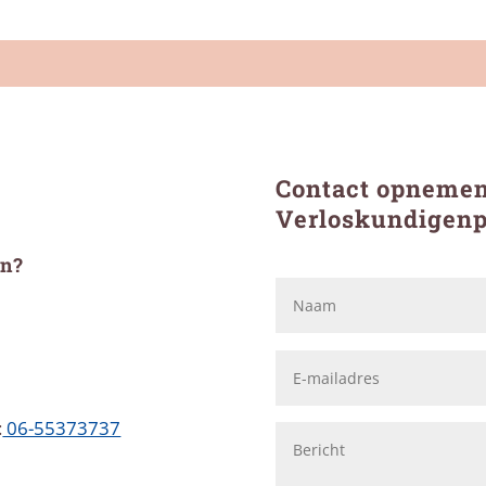
Contact opneme
Verloskundigenp
on?
:
06-55373737