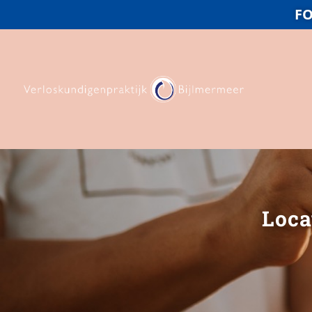
FO
Loca