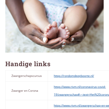
Handige links
Zwangerschapscursus
https://rondomdegeboorte.nl/
https://www.rivm.nl/coronavirus-covid-
Zwanger en Corona
19/zwangerschap#:~:text=Het%20coro
https://www.rivm.nl/zwangerschap-en-wer